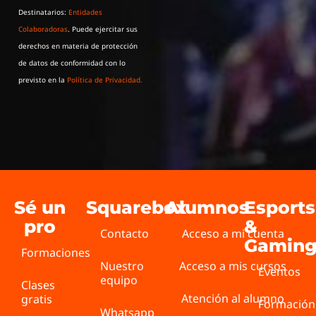
Destinatarios:
Entidades
Colaboradoras
. Puede ejercitar sus
derechos en materia de protección
de datos de conformidad con lo
previsto en la
Política de Privacidad.
Sé un
Squarebox
Alumnos
Esports
pro
&
Contacto
Acceso a mi cuenta
Gamin
Formaciones
Nuestro
Acceso a mis cursos
Eventos
equipo
Clases
Atención al alumno
gratis
Formación
Whatsapp